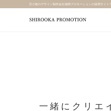
コ
ナ
苫小牧のデザイン制作会社城岡プロモーションの採用サイト
ン
ビ
テ
ゲ
ン
ー
ツ
シ
に
ョ
移
ン
動
に
移
動
一緒にクリエ