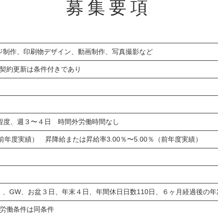
募集要項
ージ制作、印刷物デザイン、動画制作、写真撮影など
、契約更新は条件付きであり
で６時間程度、週３〜４日 時間外労働時間なし
前年度実績） 昇降給または昇給率3.00％〜5.00％（前年度実績）
、GW、お盆３日、年末４日、年間休日日数110日、６ヶ月経過後の年
の労働条件は同条件